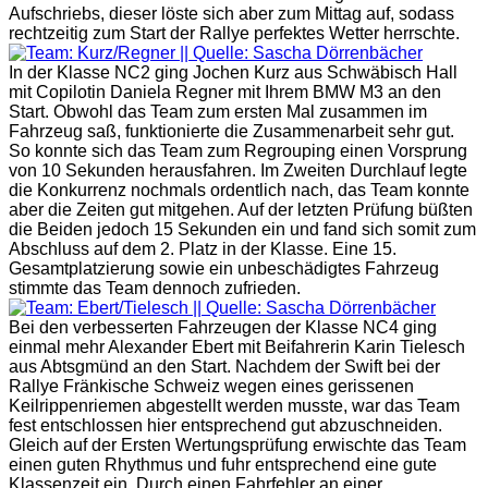
Aufschriebs, dieser löste sich aber zum Mittag auf, sodass
rechtzeitig zum Start der Rallye perfektes Wetter herrschte.
In der Klasse NC2 ging Jochen Kurz aus Schwäbisch Hall
mit Copilotin Daniela Regner mit Ihrem BMW M3 an den
Start. Obwohl das Team zum ersten Mal zusammen im
Fahrzeug saß, funktionierte die Zusammenarbeit sehr gut.
So konnte sich das Team zum Regrouping einen Vorsprung
von 10 Sekunden herausfahren. Im Zweiten Durchlauf legte
die Konkurrenz nochmals ordentlich nach, das Team konnte
aber die Zeiten gut mitgehen. Auf der letzten Prüfung büßten
die Beiden jedoch 15 Sekunden ein und fand sich somit zum
Abschluss auf dem 2. Platz in der Klasse. Eine 15.
Gesamtplatzierung sowie ein unbeschädigtes Fahrzeug
stimmte das Team dennoch zufrieden.
Bei den verbesserten Fahrzeugen der Klasse NC4 ging
einmal mehr Alexander Ebert mit Beifahrerin Karin Tielesch
aus Abtsgmünd an den Start. Nachdem der Swift bei der
Rallye Fränkische Schweiz wegen eines gerissenen
Keilrippenriemen abgestellt werden musste, war das Team
fest entschlossen hier entsprechend gut abzuschneiden.
Gleich auf der Ersten Wertungsprüfung erwischte das Team
einen guten Rhythmus und fuhr entsprechend eine gute
Klassenzeit ein. Durch einen Fahrfehler an einer