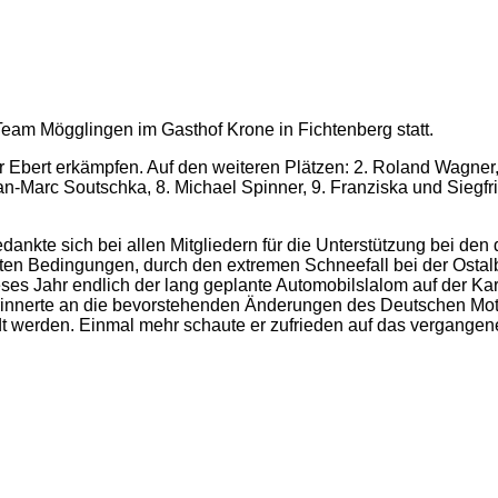
eam Mögglingen im Gasthof Krone in Fichtenberg statt.
r Ebert erkämpfen. Auf den weiteren Plätzen: 2. Roland Wagner
Jan-Marc Soutschka, 8. Michael Spinner, 9. Franziska und Siegfr
nkte sich bei allen Mitgliedern für die Unterstützung bei den
en Bedingungen, durch den extremen Schneefall bei der Ostalbr
es Jahr endlich der lang geplante Automobilslalom auf der Ka
r erinnerte an die bevorstehenden Änderungen des Deutschen Mo
 werden. Einmal mehr schaute er zufrieden auf das vergangene