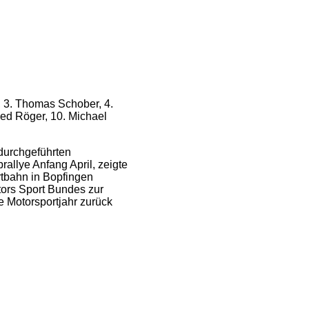
, 3. Thomas Schober, 4.
ied Röger, 10. Michael
 durchgeführten
allye Anfang April, zeigte
rtbahn in Bopfingen
tors Sport Bundes zur
 Motorsportjahr zurück